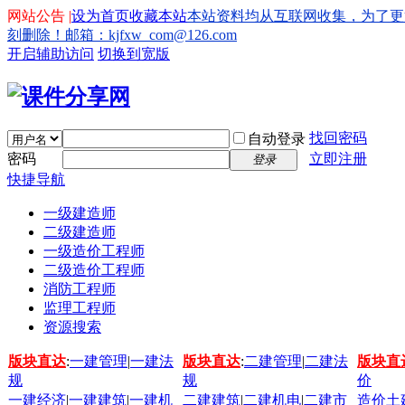
网站公告 |
设为首页
收藏本站
本站资料均从互联网收集，为了更
刻删除！邮箱：kjfxw_com@126.com
开启辅助访问
切换到宽版
找回密码
自动登录
密码
立即注册
登录
快捷导航
一级建造师
二级建造师
一级造价工程师
二级造价工程师
消防工程师
监理工程师
资源搜索
版块直达
:
一建管理
|
一建法
版块直达
:
二建管理
|
二建法
版块直
规
规
价
一建经济
|
一建建筑
|
一建机
二建建筑
|
二建机电
|
二建市
造价土