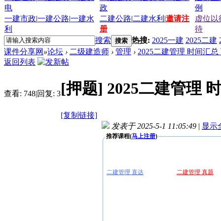
电
政
例
一建市政
|
一建公路
|
一建水
二建公路
|
二建水利
|
邀请注
虚位以
利
册
待
搜索
热搜:
2025一建
2025二建
搜索
课件分享网
»
论坛
›
二级建造师
›
管理
›
2025二建管理 时间汇
返回列表
[押题]
2025二建管理
查看:
748
|
回复:
3
[复制链接]
发表于 2025-5-1 11:05:49
|
显示
推荐课程(
马上注册
)
二建管理 直达
二建管理 真题