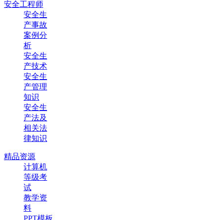
安全工程师
安全生
产事故
案例分
析
安全生
产技术
安全生
产管理
知识
安全生
产法及
相关法
律知识
精品资源
计算机
等级考
试
教学资
料
PPT模板