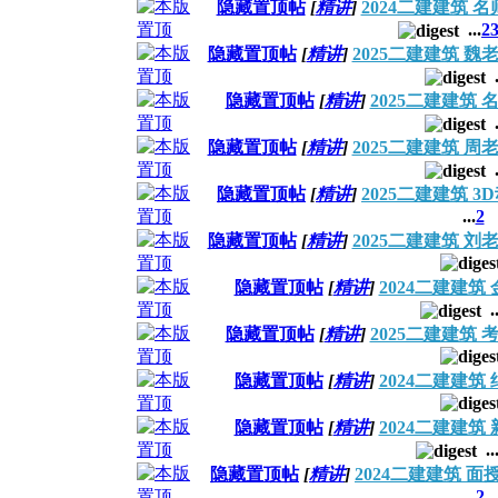
隐藏置顶帖
[
精讲
]
2024二建建筑 
...
2
隐藏置顶帖
[
精讲
]
2025二建建筑 
.
隐藏置顶帖
[
精讲
]
2025二建建筑
.
隐藏置顶帖
[
精讲
]
2025二建建筑 
.
隐藏置顶帖
[
精讲
]
2025二建建筑 
...
2
隐藏置顶帖
[
精讲
]
2025二建建筑 
隐藏置顶帖
[
精讲
]
2024二建建
..
隐藏置顶帖
[
精讲
]
2025二建建筑
隐藏置顶帖
[
精讲
]
2024二建建
隐藏置顶帖
[
精讲
]
2024二建建
..
隐藏置顶帖
[
精讲
]
2024二建建筑 
...
2