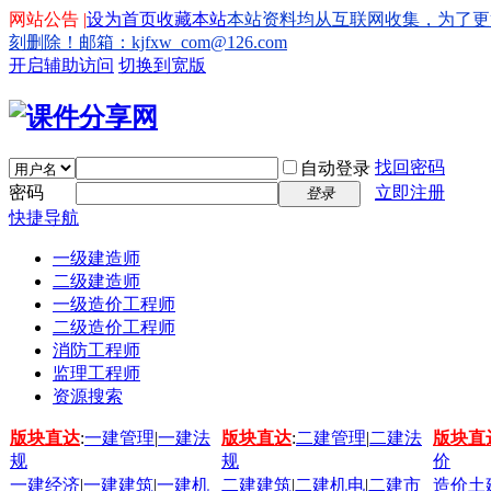
网站公告 |
设为首页
收藏本站
本站资料均从互联网收集，为了更
刻删除！邮箱：kjfxw_com@126.com
开启辅助访问
切换到宽版
找回密码
自动登录
密码
立即注册
登录
快捷导航
一级建造师
二级建造师
一级造价工程师
二级造价工程师
消防工程师
监理工程师
资源搜索
版块直达
:
一建管理
|
一建法
版块直达
:
二建管理
|
二建法
版块直
规
规
价
一建经济
|
一建建筑
|
一建机
二建建筑
|
二建机电
|
二建市
造价土