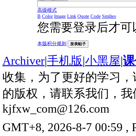
高级模式
B
Color
Image
Link
Quote
Code
Smilies
您需要登录后才可
本版积分规则
发表帖子
Archiver
|
手机版
|
小黑屋
|
课
收集，为了更好的学习，
的版权，请联系我们，我
kjfxw_com@126.com
GMT+8, 2026-8-7 00:59
, 