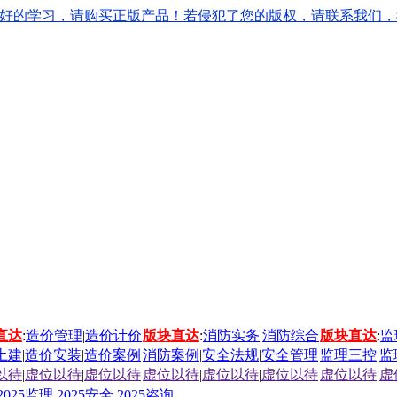
学习，请购买正版产品！若侵犯了您的版权，请联系我们，我们会立刻
直达
:
造价管理
|
造价计价
版块直达
:
消防实务
|
消防综合
版块直达
:
监
土建
|
造价安装
|
造价案例
消防案例
|
安全法规
|
安全管理
监理三控
|
监
以待
|
虚位以待
|
虚位以待
虚位以待
|
虚位以待
|
虚位以待
虚位以待
|
虚
2025监理
2025安全
2025咨询