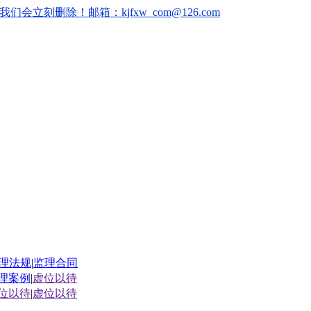
删除！邮箱：kjfxw_com@126.com
理法规
|
监理合同
理案例
|
虚位以待
位以待
|
虚位以待