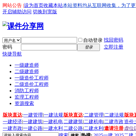
网站公告 |
设为首页
收藏本站
本站资料均从互联网收集，为了更好的
开启辅助访问
切换到宽版
找回密码
自动登录
密码
立即注册
登录
快捷导航
一级建造师
二级建造师
一级造价工程师
二级造价工程师
消防工程师
监理工程师
资源搜索
版块直达
:
一建管理
|
一建法规
版块直达
:
二建管理
|
二建法规
版块
一建经济
|
一建建筑
|
一建机电
二建建筑
|
二建机电
|
二建市政
造价
一建市政
|
一建公路
|
一建水利
二建公路
|
二建水利
|
邀请注册
虚位
搜索
热搜:
2025一建
2025二建
搜索