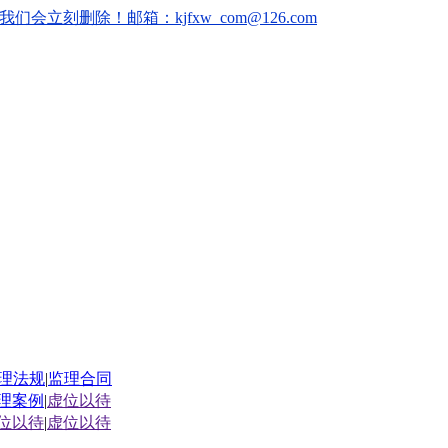
删除！邮箱：kjfxw_com@126.com
理法规
|
监理合同
理案例
|
虚位以待
位以待
|
虚位以待