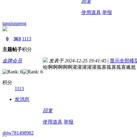
回复
使用道具
举报
tangjunpeng
0
363
1113
主题
帖子
积分
金牌会员
发表于 2024-12-25 19:41:45
|
显示全部楼
哈啊啊啊啊啊灌灌灌灌灌孤寡孤寡孤寡尴尬
积分
1113
发消息
回复
使用道具
举报
shjw781498982