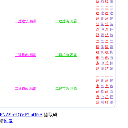
题
刺
结
题
二
二
二
二
建
建
建
建
建
建
建
建
二建建筑 精讲
二建建筑 习题
筑
筑
筑
筑
点
冲
总
押
题
刺
结
题
二
二
二
二
建
建
建
建
机
机
机
机
二建机电 精讲
二建机电 习题
电
电
电
电
点
冲
总
押
题
刺
结
题
二
二
二
二
建
建
建
建
市
市
市
市
二建市政 精讲
二建市政 习题
政
政
政
政
点
冲
总
押
题
刺
结
题
Wz0FNA9rrHQVF7mfJfzA
提取码:
请
回复