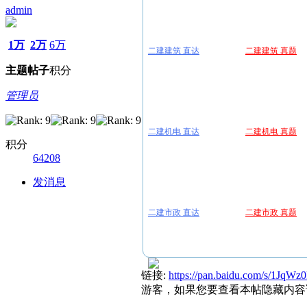
admin
1万
2万
6万
二建建筑 直达
二建建筑 真题
主题
帖子
积分
管理员
二建机电 直达
二建机电 真题
积分
64208
发消息
二建市政 直达
二建市政 真题
链接:
https://pan.baidu.com/s/1Jq
游客，如果您要查看本帖隐藏内容