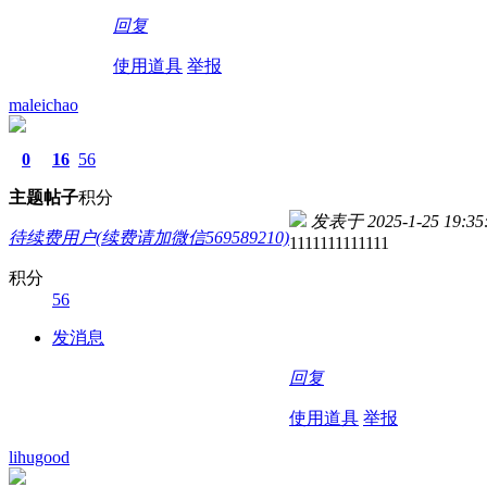
回复
使用道具
举报
maleichao
0
16
56
主题
帖子
积分
发表于 2025-1-25 19:35
待续费用户(续费请加微信569589210)
1111111111111
积分
56
发消息
回复
使用道具
举报
lihugood