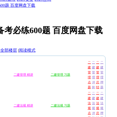
600题 百度网盘下载
 备考必练600题 百度网盘下载
示全部楼层
|
阅读模式
二
二
二
二
建
建
建
建
管
管
管
管
二建管理 精讲
二建管理 习题
理
理
理
理
点
冲
总
押
题
刺
结
题
二
二
二
二
建
建
建
建
法
法
法
法
二建法规 精讲
二建法规 习题
规
规
规
规
点
冲
总
押