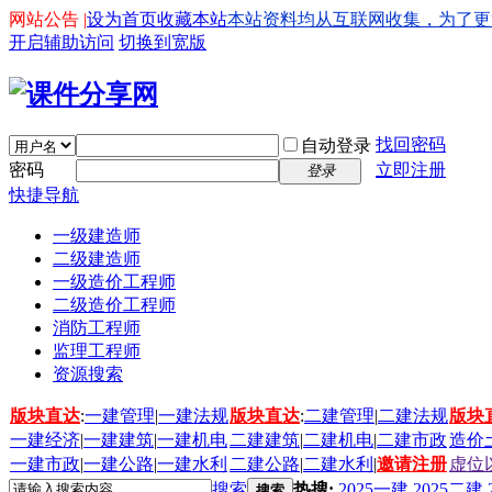
网站公告 |
设为首页
收藏本站
本站资料均从互联网收集，为了更好的
开启辅助访问
切换到宽版
找回密码
自动登录
密码
立即注册
登录
快捷导航
一级建造师
二级建造师
一级造价工程师
二级造价工程师
消防工程师
监理工程师
资源搜索
版块直达
:
一建管理
|
一建法规
版块直达
:
二建管理
|
二建法规
版块
一建经济
|
一建建筑
|
一建机电
二建建筑
|
二建机电
|
二建市政
造价
一建市政
|
一建公路
|
一建水利
二建公路
|
二建水利
|
邀请注册
虚位
搜索
热搜:
2025一建
2025二建
搜索