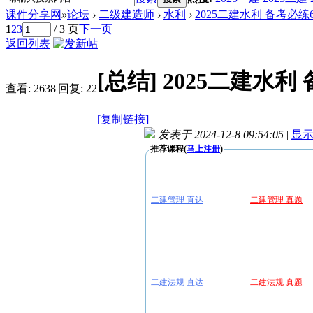
课件分享网
»
论坛
›
二级建造师
›
水利
›
2025二建水利 备考必练
1
2
3
/ 3 页
下一页
返回列表
[总结]
2025二建水利
查看:
2638
|
回复:
22
[复制链接]
发表于 2024-12-8 09:54:05
|
显
推荐课程(
马上注册
)
二建管理 直达
二建管理 真题
二建法规 直达
二建法规 真题