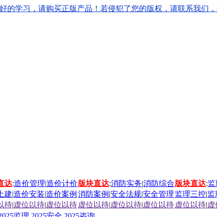
学习，请购买正版产品！若侵犯了您的版权，请联系我们，我们会立刻
直达
:
造价管理
|
造价计价
版块直达
:
消防实务
|
消防综合
版块直达
:
监
土建
|
造价安装
|
造价案例
消防案例
|
安全法规
|
安全管理
监理三控
|
监
以待
|
虚位以待
|
虚位以待
虚位以待
|
虚位以待
|
虚位以待
虚位以待
|
虚
2025监理
2025安全
2025咨询