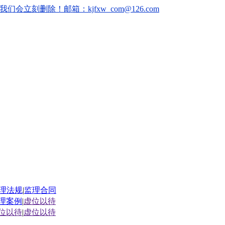
删除！邮箱：kjfxw_com@126.com
理法规
|
监理合同
理案例
|
虚位以待
位以待
|
虚位以待