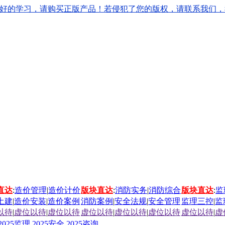
学习，请购买正版产品！若侵犯了您的版权，请联系我们，我们会立刻
直达
:
造价管理
|
造价计价
版块直达
:
消防实务
|
消防综合
版块直达
:
监
土建
|
造价安装
|
造价案例
消防案例
|
安全法规
|
安全管理
监理三控
|
监
以待
|
虚位以待
|
虚位以待
虚位以待
|
虚位以待
|
虚位以待
虚位以待
|
虚
2025监理
2025安全
2025咨询