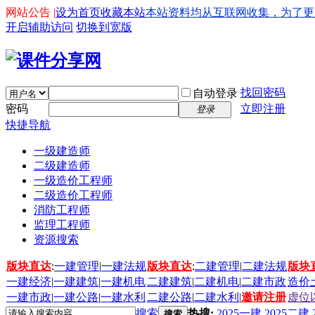
网站公告 |
设为首页
收藏本站
本站资料均从互联网收集，为了更好的
开启辅助访问
切换到宽版
找回密码
自动登录
密码
立即注册
登录
快捷导航
一级建造师
二级建造师
一级造价工程师
二级造价工程师
消防工程师
监理工程师
资源搜索
版块直达
:
一建管理
|
一建法规
版块直达
:
二建管理
|
二建法规
版块
一建经济
|
一建建筑
|
一建机电
二建建筑
|
二建机电
|
二建市政
造价
一建市政
|
一建公路
|
一建水利
二建公路
|
二建水利
|
邀请注册
虚位
搜索
热搜:
2025一建
2025二建
搜索