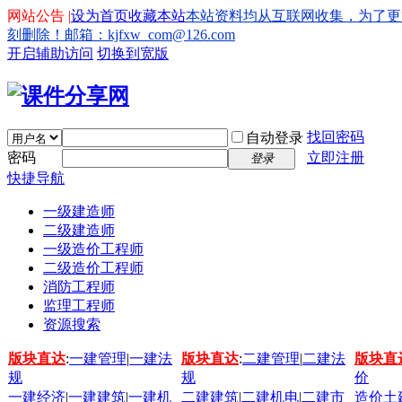
网站公告 |
设为首页
收藏本站
本站资料均从互联网收集，为了更
刻删除！邮箱：kjfxw_com@126.com
开启辅助访问
切换到宽版
找回密码
自动登录
密码
立即注册
登录
快捷导航
一级建造师
二级建造师
一级造价工程师
二级造价工程师
消防工程师
监理工程师
资源搜索
版块直达
:
一建管理
|
一建法
版块直达
:
二建管理
|
二建法
版块直
规
规
价
一建经济
|
一建建筑
|
一建机
二建建筑
|
二建机电
|
二建市
造价土