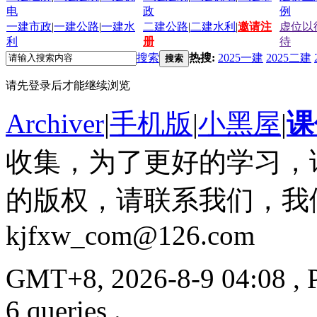
电
政
例
一建市政
|
一建公路
|
一建水
二建公路
|
二建水利
|
邀请注
虚位以
利
册
待
搜索
热搜:
2025一建
2025二建
搜索
请先登录后才能继续浏览
Archiver
|
手机版
|
小黑屋
|
课
收集，为了更好的学习，
的版权，请联系我们，我
kjfxw_com@126.com
GMT+8, 2026-8-9 04:08
, 
6 queries .