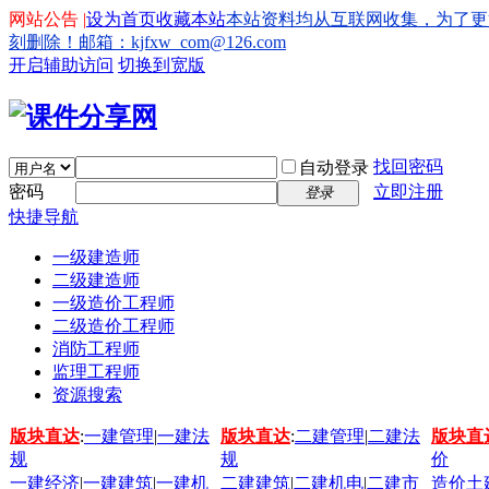
网站公告 |
设为首页
收藏本站
本站资料均从互联网收集，为了更
刻删除！邮箱：kjfxw_com@126.com
开启辅助访问
切换到宽版
找回密码
自动登录
密码
立即注册
登录
快捷导航
一级建造师
二级建造师
一级造价工程师
二级造价工程师
消防工程师
监理工程师
资源搜索
版块直达
:
一建管理
|
一建法
版块直达
:
二建管理
|
二建法
版块直
规
规
价
一建经济
|
一建建筑
|
一建机
二建建筑
|
二建机电
|
二建市
造价土