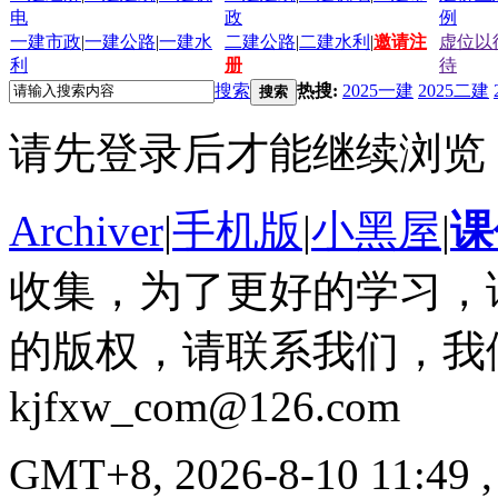
电
政
例
一建市政
|
一建公路
|
一建水
二建公路
|
二建水利
|
邀请注
虚位以
利
册
待
搜索
热搜:
2025一建
2025二建
搜索
请先登录后才能继续浏览
Archiver
|
手机版
|
小黑屋
|
课
收集，为了更好的学习，
的版权，请联系我们，我
kjfxw_com@126.com
GMT+8, 2026-8-10 11:49
,