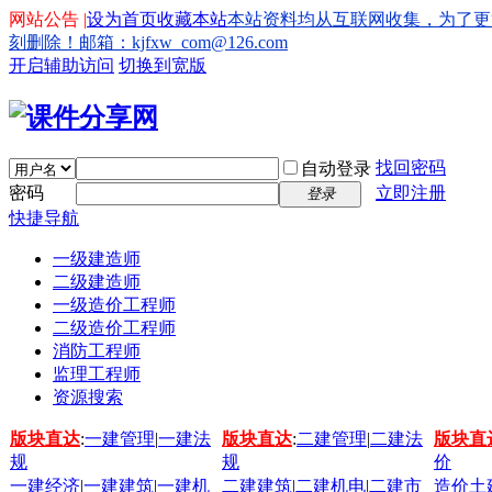
网站公告 |
设为首页
收藏本站
本站资料均从互联网收集，为了更
刻删除！邮箱：kjfxw_com@126.com
开启辅助访问
切换到宽版
找回密码
自动登录
密码
立即注册
登录
快捷导航
一级建造师
二级建造师
一级造价工程师
二级造价工程师
消防工程师
监理工程师
资源搜索
版块直达
:
一建管理
|
一建法
版块直达
:
二建管理
|
二建法
版块直
规
规
价
一建经济
|
一建建筑
|
一建机
二建建筑
|
二建机电
|
二建市
造价土