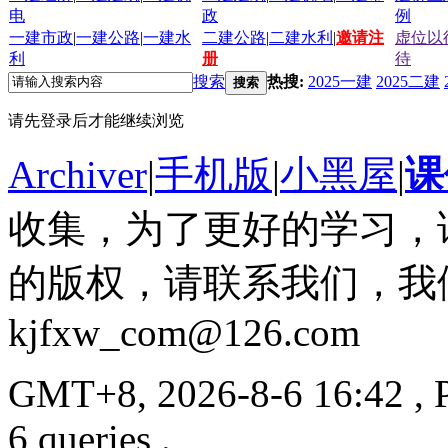
电
政
例
一建市政
|
一建公路
|
一建水
二建公路
|
二建水利
|
邀请注
虚位以
利
册
待
搜索
热搜:
2025一建
2025二建
搜索
请先登录后才能继续浏览
Archiver
|
手机版
|
小黑屋
|
课
收集，为了更好的学习，
的版权，请联系我们，我
kjfxw_com@126.com
GMT+8, 2026-8-6 16:42
, 
6 queries .