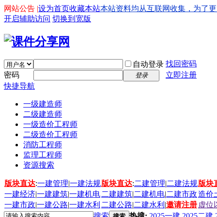
网站公告 |
设为首页
收藏本站
本站资料均从互联网收集，为了更好的
开启辅助访问
切换到宽版
找回密码
自动登录
密码
立即注册
登录
快捷导航
一级建造师
二级建造师
一级造价工程师
二级造价工程师
消防工程师
监理工程师
资源搜索
版块直达
:
一建管理
|
一建法规
版块直达
:
二建管理
|
二建法规
版块
一建经济
|
一建建筑
|
一建机电
二建建筑
|
二建机电
|
二建市政
造价
一建市政
|
一建公路
|
一建水利
二建公路
|
二建水利
|
邀请注册
虚位
搜索
热搜:
2025一建
2025二建
搜索