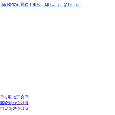
删除！邮箱：kjfxw_com@126.com
理法规
|
监理合同
理案例
|
虚位以待
位以待
|
虚位以待