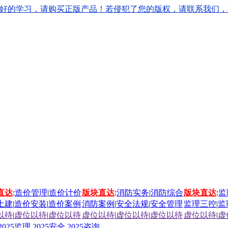
学习，请购买正版产品！若侵犯了您的版权，请联系我们，我们会立刻
直达
:
造价管理
|
造价计价
版块直达
:
消防实务
|
消防综合
版块直达
:
监
土建
|
造价安装
|
造价案例
消防案例
|
安全法规
|
安全管理
监理三控
|
监
以待
|
虚位以待
|
虚位以待
虚位以待
|
虚位以待
|
虚位以待
虚位以待
|
虚
2025监理
2025安全
2025咨询