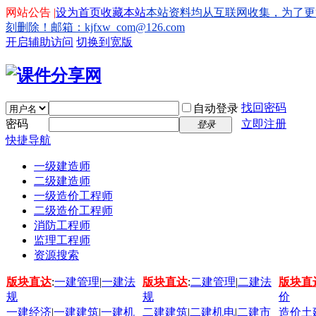
网站公告 |
设为首页
收藏本站
本站资料均从互联网收集，为了更
刻删除！邮箱：kjfxw_com@126.com
开启辅助访问
切换到宽版
找回密码
自动登录
密码
立即注册
登录
快捷导航
一级建造师
二级建造师
一级造价工程师
二级造价工程师
消防工程师
监理工程师
资源搜索
版块直达
:
一建管理
|
一建法
版块直达
:
二建管理
|
二建法
版块直
规
规
价
一建经济
|
一建建筑
|
一建机
二建建筑
|
二建机电
|
二建市
造价土