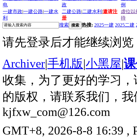
电
政
例
一建市政
|
一建公路
|
一建水
二建公路
|
二建水利
|
邀请注
虚位以
利
册
待
搜索
热搜:
2025一建
2025二建
搜索
请先登录后才能继续浏览
Archiver
|
手机版
|
小黑屋
|
课
收集，为了更好的学习，
的版权，请联系我们，我
kjfxw_com@126.com
GMT+8, 2026-8-8 16:39
, 